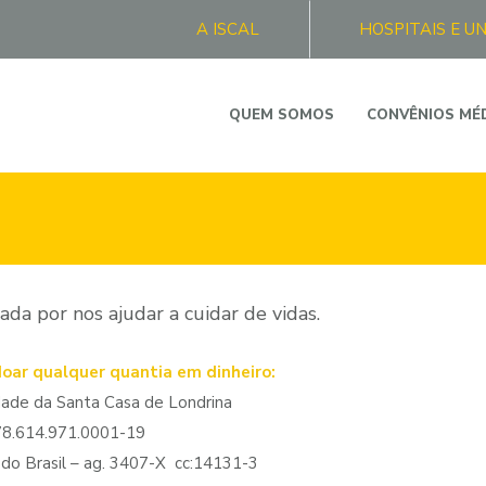
A ISCAL
HOSPITAIS E U
QUEM SOMOS
CONVÊNIOS MÉ
ada por nos ajudar a cuidar de vidas.
doar qualquer quantia em dinheiro:
ade da Santa Casa de Londrina
78.614.971.0001-19
do Brasil – ag. 3407-X cc:14131-3