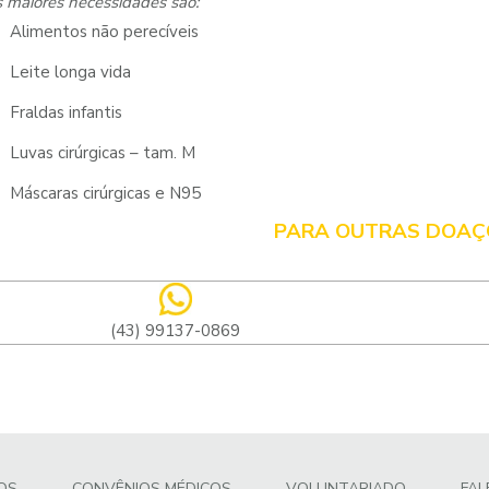
 maiores necessidades são:
Alimentos não perecíveis
Leite longa vida
Fraldas infantis
Luvas cirúrgicas – tam. M
Máscaras cirúrgicas e N95
PARA OUTRAS DOAÇ
(43) 99137-0869
OS
CONVÊNIOS MÉDICOS
VOLUNTARIADO
FA