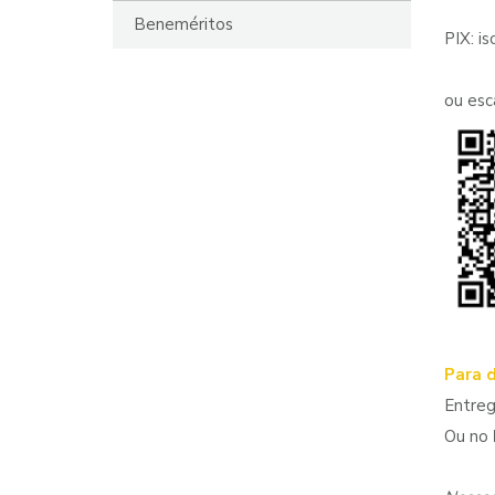
Beneméritos
PIX: i
ou esc
Para 
Entre
Ou no