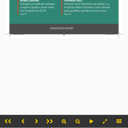
Opções de cookies
Nós usamos cookies e outras tecnologias
Preferência
Aceitar
semelhantes para melhorar a sua experiência em
nossos serviços, personalizar publicidade e
recomendar conteúdo de seu interesse. Ao utilizar
nossos serviços, você concorda com tal
monitoramento. Veja nossa
Política de
privacidade
.
_TITULO_
Cookies
Essenciais
Esses cookies permitem funcionalidades essenciais, tais como
segurança, verificação de identidade e gestão de rede. Esses cookies não podem
ser desativados.
Analíticos
Esses cookies nos ajudam a entender como os visitantes interagem
com nosso site, descobrir erros e fornecer uma melhor análise geral.
Fechar
Aceitar e continuar