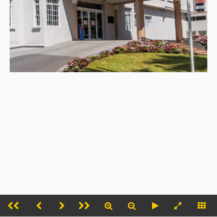
Opções de cookies
Nós usamos cookies e outras tecnologias
Preferência
Aceitar
semelhantes para melhorar a sua experiência em
nossos serviços, personalizar publicidade e
recomendar conteúdo de seu interesse. Ao utilizar
nossos serviços, você concorda com tal
monitoramento. Veja nossa
Política de
privacidade
.
_TITULO_
Cookies
Essenciais
Esses cookies permitem funcionalidades essenciais, tais como
segurança, verificação de identidade e gestão de rede. Esses cookies não podem
ser desativados.
Analíticos
Esses cookies nos ajudam a entender como os visitantes interagem
com nosso site, descobrir erros e fornecer uma melhor análise geral.
Fechar
Aceitar e continuar